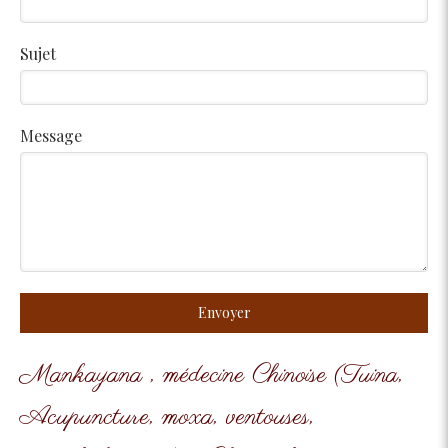
Sujet
Message
Envoyer
Mankayana , médecine Chinoise (Tuina,
Acupuncture, moxa, ventouses,