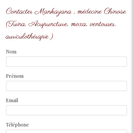
Contacter Mankayana , médecine Chinoise
(Tuina, Acupuncture, moxa, ventouses,
auriculothérapie )
Nom
Prénom
Email
Téléphone