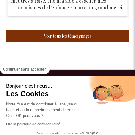
met très à l’aise, elle m’a aidé à évacuer mes
traumatismes de l’enfance Encore un grand merci,
Voir tous les témoignages
Continuer sans accepter
Aurélie Paris
Bonjour c'est nous...
Les Cookies
Du
Lundi
au
Vendredi
de
9h30
à
19h
Le
Samedi
de
9h
à
13h
Notre rôle est de contribuer à l'analyse du
trafic et au bon fonctionnement de ce site.
C'est OK pour vous ?
Plan du site
Lire la politique de confidentialité
Mentions légales
Consentements certifiés par