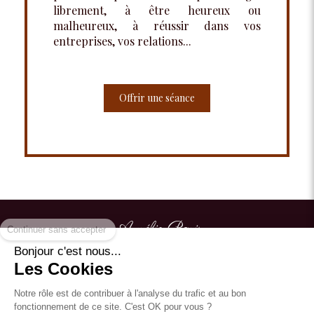
librement, à être heureux ou
malheureux, à réussir dans vos
entreprises, vos relations...
Offrir une séance
Continuer sans accepter
Aurélie Paris
Bonjour c'est nous...
Du
Lundi
au
Vendredi
de
9h30
à
19h
Les Cookies
Le
Samedi
de
9h
à
13h
Notre rôle est de contribuer à l'analyse du trafic et au bon
fonctionnement de ce site. C'est OK pour vous ?