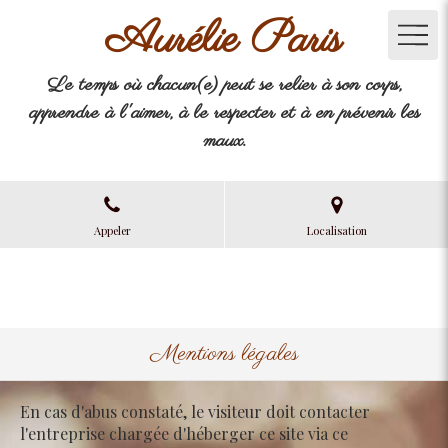
Aurélie Paris
Le temps où chacun(e) peut se relier à son corps,
apprendre à l'aimer, à le respecter et à en prévenir les
maux.
Appeler
Localisation
Mentions légales
En cas d'abus constaté, le visiteur doit contacter
l'entreprise chargée d'héberger ce site via ce