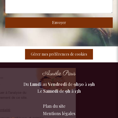
Envoyer
Gérer mes préférences de cookies
Aurélie Paris
our c'est nous...
s Cookies
Du
Lundi
au
Vendredi
de
9h30
à
19h
Le
Samedi
de
9h
à
13h
rôle est de contribuer à l'analyse du
 et au bon fonctionnement de ce site.
 OK pour vous ?
Plan du site
a politique de confidentialité
Mentions légales
Consentements certifiés par