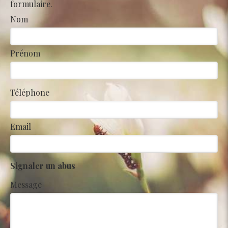
formulaire.
Nom
Prénom
Téléphone
Email
Signaler un abus
Message