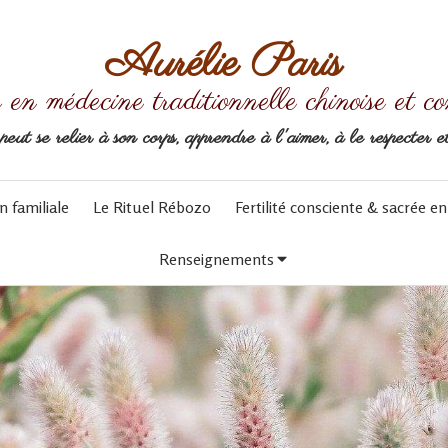
Aurélie Paris
en médecine traditionnelle chinoise et con
ut se relier à son corps, apprendre à l'aimer, à le respecter e
n familiale
Le Rituel Rébozo
Fertilité consciente & sacrée en
Renseignements