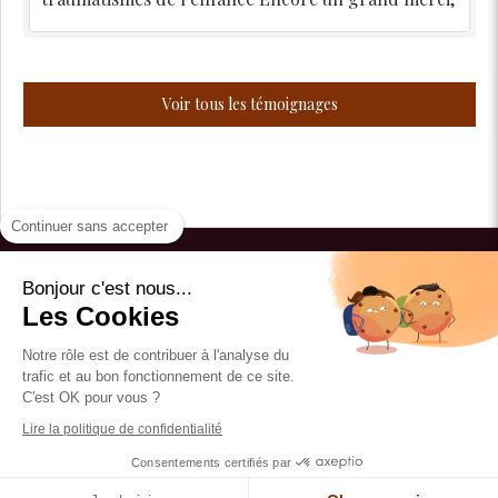
Voir tous les témoignages
Continuer sans accepter
Aurélie Paris
Bonjour c'est nous...
Les Cookies
Du
Lundi
au
Vendredi
de
9h30
à
19h
Le
Samedi
de
9h
à
13h
Notre rôle est de contribuer à l'analyse du
trafic et au bon fonctionnement de ce site.
C'est OK pour vous ?
Plan du site
Lire la politique de confidentialité
Mentions légales
Consentements certifiés par